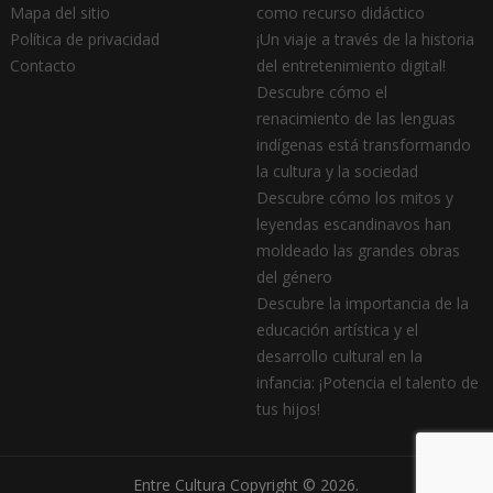
Mapa del sitio
como recurso didáctico
Política de privacidad
¡Un viaje a través de la historia
Contacto
del entretenimiento digital!
Descubre cómo el
renacimiento de las lenguas
indígenas está transformando
la cultura y la sociedad
Descubre cómo los mitos y
leyendas escandinavos han
moldeado las grandes obras
del género
Descubre la importancia de la
educación artística y el
desarrollo cultural en la
infancia: ¡Potencia el talento de
tus hijos!
Entre Cultura
Copyright © 2026.