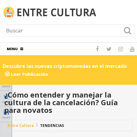
MENU
Descubre las nuevas criptomonedas en el mercado
C
Leer Publicación
SHARE
¿Cómo entender y manejar la
cultura de la cancelación? Guía
TWEET
para novatos
SHARE
Entre Cultura
TENDENCIAS