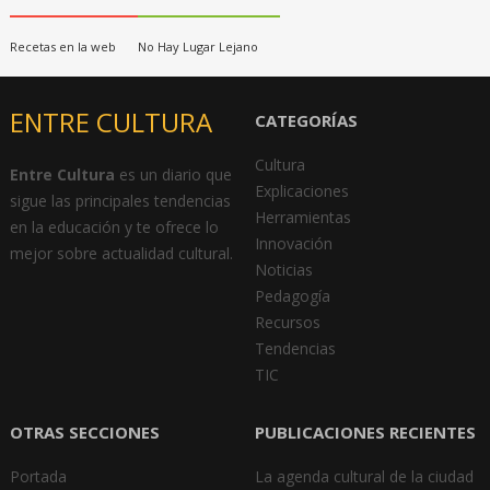
Recetas en la web
No Hay Lugar Lejano
ENTRE CULTURA
CATEGORÍAS
Cultura
Entre Cultura
es un diario que
Explicaciones
sigue las principales tendencias
Herramientas
en la educación y te ofrece lo
Innovación
mejor sobre actualidad cultural.
Noticias
Pedagogía
Recursos
Tendencias
TIC
OTRAS SECCIONES
PUBLICACIONES RECIENTES
Portada
La agenda cultural de la ciudad