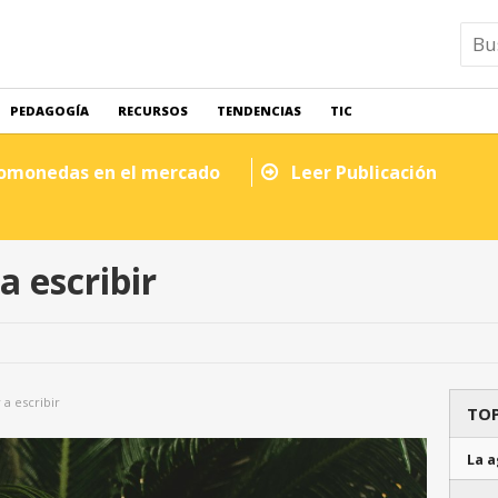
PEDAGOGÍA
RECURSOS
TENDENCIAS
TIC
tomonedas en el mercado
Leer Publicación
 escribir
a escribir
TOP
La a