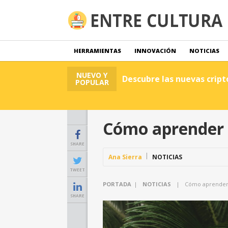
HERRAMIENTAS
INNOVACIÓN
NOTICIAS
NUEVO Y
Descubre las nuevas crip
POPULAR
Cómo aprender a
SHARE
Ana Sierra
NOTICIAS
TWEET
PORTADA
|
NOTICIAS
|
Cómo aprender 
SHARE