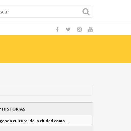
Cómo aprender a
 HISTORIAS
genda cultural de la ciudad como …