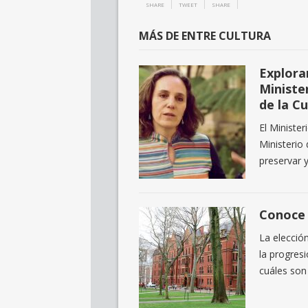
SHARE
TWEET
SHARE
MÁS DE ENTRE CULTURA
Explora
Ministe
de la Cu
El Minister
Ministerio
preservar 
Conoce 
La elecció
la progres
cuáles son