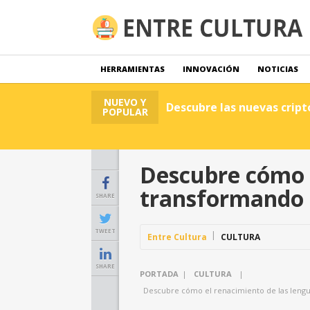
HERRAMIENTAS
INNOVACIÓN
NOTICIAS
NUEVO Y
Descubre las nuevas crip
POPULAR
Descubre cómo e
transformando l
SHARE
TWEET
Entre Cultura
CULTURA
SHARE
PORTADA
|
CULTURA
|
Descubre cómo el renacimiento de las lengua