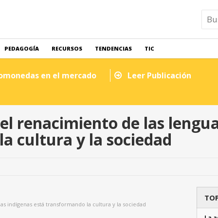
PEDAGOGÍA
RECURSOS
TENDENCIAS
TIC
tomonedas en el mercado
Leer Publicación
l renacimiento de las lengua
a cultura y la sociedad
TOP
s indígenas está transformando la cultura y la sociedad
La a