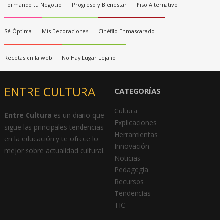
Formando tu Negocio
Progreso y Bienestar
Piso Alternativo
Sé Óptima
Mis Decoraciones
Cinéfilo Enmascarado
Recetas en la web
No Hay Lugar Lejano
ENTRE CULTURA
CATEGORÍAS
Cultura
Entre Cultura
es un diario que
Explicaciones
sigue las principales tendencias
Herramientas
en la educación y te ofrece lo
Innovación
mejor sobre actualidad cultural.
Noticias
Pedagogía
Recursos
Tendencias
TIC