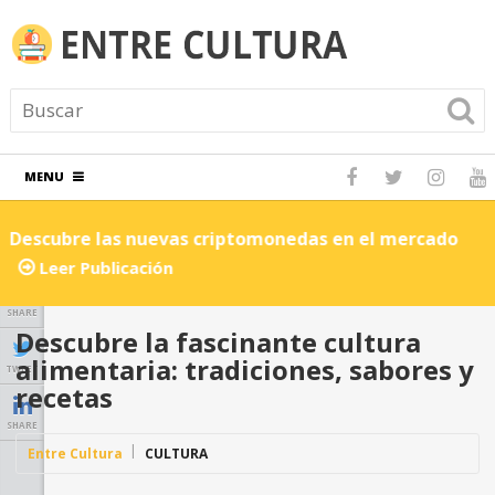
MENU
Descubre las nuevas criptomonedas en el mercado
C
Leer Publicación
SHARE
Descubre la fascinante cultura
alimentaria: tradiciones, sabores y
TWEET
recetas
SHARE
Entre Cultura
CULTURA