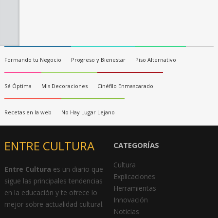
Formando tu Negocio
Progreso y Bienestar
Piso Alternativo
Sé Óptima
Mis Decoraciones
Cinéfilo Enmascarado
Recetas en la web
No Hay Lugar Lejano
ENTRE CULTURA
CATEGORÍAS
Cultura
Entre Cultura
es un diario que
Explicaciones
sigue las principales tendencias
Herramientas
en la educación y te ofrece lo
Innovación
mejor sobre actualidad cultural.
Noticias