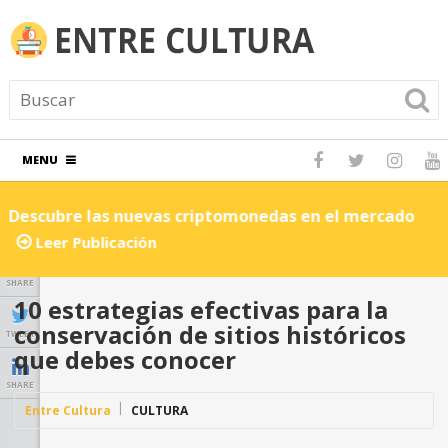
MENU
Descubre las nuevas criptomonedas en el mercado
C
Leer Publicación
SHARE
10 estrategias efectivas para la
conservación de sitios históricos
TWEET
que debes conocer
SHARE
Entre Cultura
CULTURA