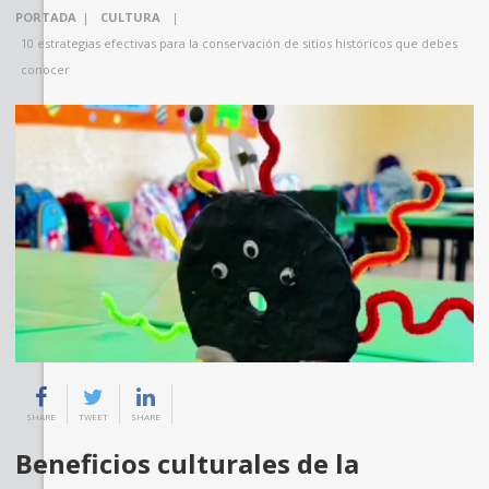
PORTADA
|
CULTURA
|
10 estrategias efectivas para la conservación de sitios históricos que debes
conocer
SHARE
TWEET
SHARE
Beneficios culturales de la