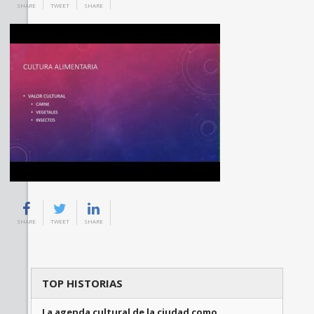
SHARE
TWEET
SHARE
SHARE
TWEET
SHARE
TOP HISTORIAS
La agenda cultural de la ciudad como …