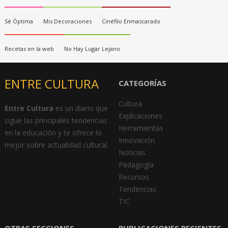
Sé Óptima
Mis Decoraciones
Cinéfilo Enmascarado
Recetas en la web
No Hay Lugar Lejano
ENTRE CULTURA
CATEGORÍAS
Cultura
Entre Cultura
es un diario que
Explicaciones
sigue las principales tendencias
Herramientas
en la educación y te ofrece lo
Innovación
mejor sobre actualidad cultural.
Noticias
Pedagogía
Recursos
Tendencias
TIC