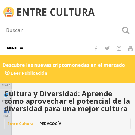
MENU
Descubre las nuevas criptomonedas en el mercado
C
Leer Publicación
SHARE
Cultura y Diversidad: Aprende
cómo aprovechar el potencial de la
TWEET
diversidad para una mejor cultura
SHARE
Entre Cultura
PEDAGOGÍA