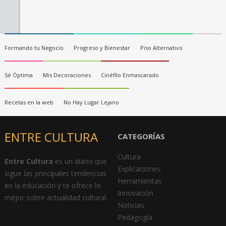
Formando tu Negocio
Progreso y Bienestar
Piso Alternativo
Sé Óptima
Mis Decoraciones
Cinéfilo Enmascarado
Recetas en la web
No Hay Lugar Lejano
ENTRE CULTURA
CATEGORÍAS
Cultura
Entre Cultura
es un diario que
Explicaciones
sigue las principales tendencias
Herramientas
en la educación y te ofrece lo
Innovación
mejor sobre actualidad cultural.
Noticias
Pedagogía