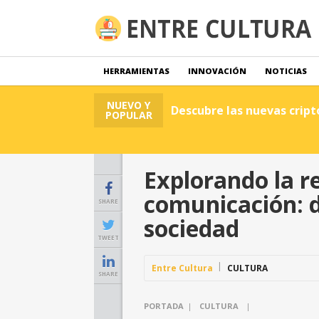
HERRAMIENTAS
INNOVACIÓN
NOTICIAS
NUEVO Y
Descubre las nuevas crip
POPULAR
Explorando la re
comunicación: 
SHARE
sociedad
TWEET
Entre Cultura
CULTURA
SHARE
PORTADA
|
CULTURA
|