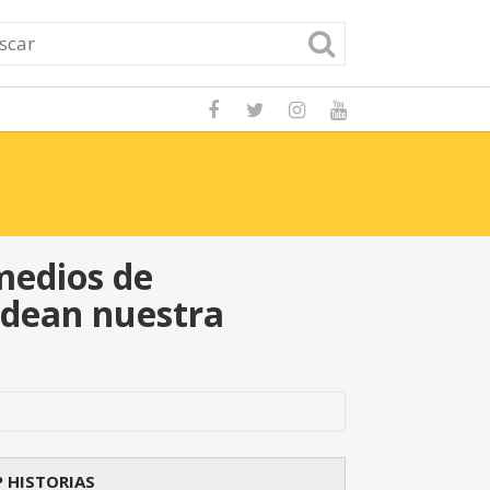
Cómo aprender a
 medios de
ldean nuestra
 HISTORIAS