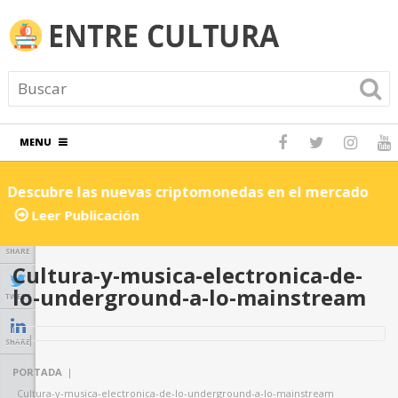
MENU
Descubre las nuevas criptomonedas en el mercado
C
Leer Publicación
SHARE
Cultura-y-musica-electronica-de-
lo-underground-a-lo-mainstream
TWEET
SHARE
PORTADA
|
Cultura-y-musica-electronica-de-lo-underground-a-lo-mainstream