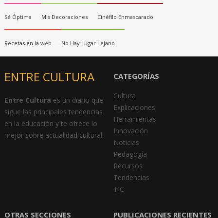
Sé Óptima
Mis Decoraciones
Cinéfilo Enmascarado
Recetas en la web
No Hay Lugar Lejano
ENTRE CULTURA
CATEGORÍAS
Cultura
Entre Cultura
es un diario que
Explicaciones
sigue las principales tendencias
Herramientas
en la educación y te ofrece lo
Innovación
mejor sobre actualidad cultural.
Noticias
Pedagogía
Recursos
Tendencias
TIC
OTRAS SECCIONES
PUBLICACIONES RECIENTES