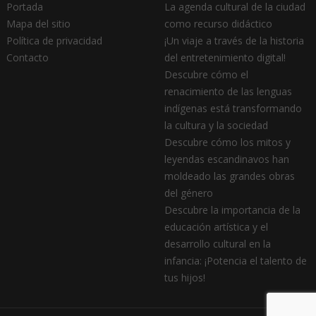
Portada
La agenda cultural de la ciudad
Mapa del sitio
como recurso didáctico
Política de privacidad
¡Un viaje a través de la historia
Contacto
del entretenimiento digital!
Descubre cómo el
renacimiento de las lenguas
indígenas está transformando
la cultura y la sociedad
Descubre cómo los mitos y
leyendas escandinavos han
moldeado las grandes obras
del género
Descubre la importancia de la
educación artística y el
desarrollo cultural en la
infancia: ¡Potencia el talento de
tus hijos!