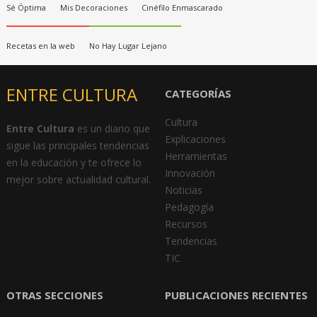
Sé Óptima
Mis Decoraciones
Cinéfilo Enmascarado
Recetas en la web
No Hay Lugar Lejano
ENTRE CULTURA
CATEGORÍAS
Cultura
Entre Cultura
es un diario que
Explicaciones
sigue las principales tendencias
Herramientas
en la educación y te ofrece lo
Innovación
mejor sobre actualidad cultural.
Noticias
Pedagogía
Recursos
Tendencias
TIC
OTRAS SECCIONES
PUBLICACIONES RECIENTES