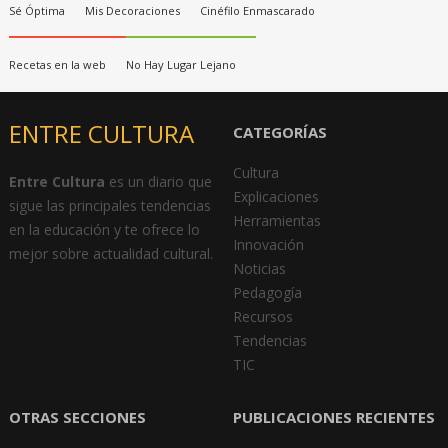
Sé Óptima
Mis Decoraciones
Cinéfilo Enmascarado
Recetas en la web
No Hay Lugar Lejano
ENTRE CULTURA
CATEGORÍAS
Cultura
Entre Cultura
es un diario que
Explicaciones
sigue las principales tendencias
Herramientas
en la educación y te ofrece lo
Innovación
mejor sobre actualidad cultural.
Noticias
Pedagogía
Recursos
Tendencias
TIC
OTRAS SECCIONES
PUBLICACIONES RECIENTES