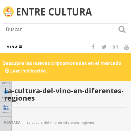
MENU
Descubre las nuevas criptomonedas en el mercado
C
Leer Publicación
SHARE
La-cultura-del-vino-en-diferentes-
regiones
TWEET
SHARE
PORTADA
|
La-cultura-del-vino-en-diferentes-regiones