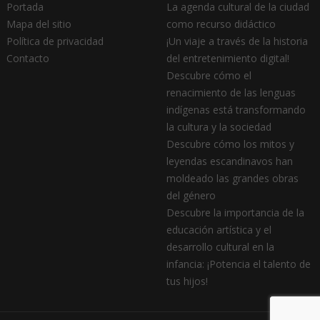
Portada
La agenda cultural de la ciudad
Mapa del sitio
como recurso didáctico
Política de privacidad
¡Un viaje a través de la historia
Contacto
del entretenimiento digital!
Descubre cómo el
renacimiento de las lenguas
indígenas está transformando
la cultura y la sociedad
Descubre cómo los mitos y
leyendas escandinavos han
moldeado las grandes obras
del género
Descubre la importancia de la
educación artística y el
desarrollo cultural en la
infancia: ¡Potencia el talento de
tus hijos!