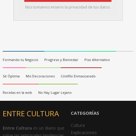
Nos tomamos enserio la privacidad de tus datos.
Formando tu Negocio
Progreso y Bienestar
Piso Alternativo
Sé Óptima
Mis Decoraciones
Cinéfilo Enmascarado
Recetas en la web
No Hay Lugar Lejano
ENTRE CULTURA
CATEGORÍAS
Cultura
Entre Cultura
es un diario que
Explicaciones
sigue las principales tendencias