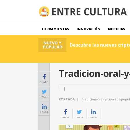
HERRAMIENTAS
INNOVACIÓN
NOTICIAS
NUEVO Y
Descubre las nuevas crip
POPULAR
Tradicion-oral-
SHARE
TWEET
PORTADA
|
Tradicion-oral-y-cuentos-popu
SHARE
SHARE
TWEET
SHARE