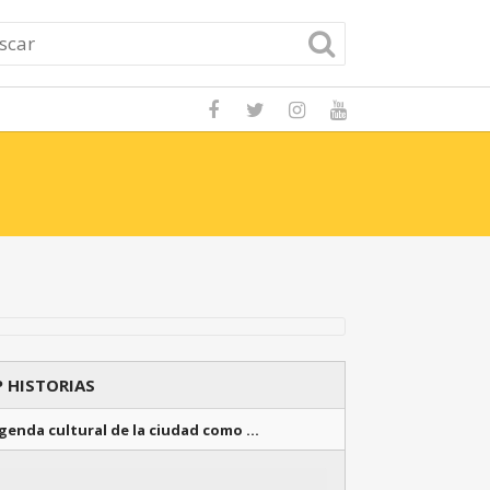
Cómo aprender a
 HISTORIAS
genda cultural de la ciudad como …