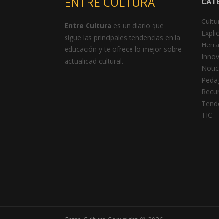
ENTRE CULTURA
CAT
Cultu
Entre Cultura
es un diario que
Expli
sigue las principales tendencias en la
Herr
educación y te ofrece lo mejor sobre
Innov
actualidad cultural.
Notic
Peda
Recu
Tend
TIC