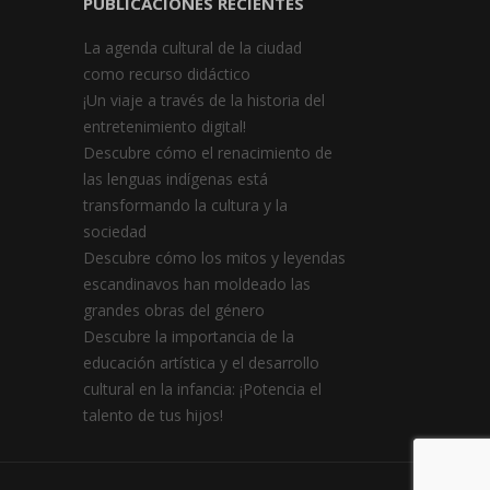
PUBLICACIONES RECIENTES
La agenda cultural de la ciudad
como recurso didáctico
¡Un viaje a través de la historia del
entretenimiento digital!
Descubre cómo el renacimiento de
las lenguas indígenas está
transformando la cultura y la
sociedad
Descubre cómo los mitos y leyendas
escandinavos han moldeado las
grandes obras del género
Descubre la importancia de la
educación artística y el desarrollo
cultural en la infancia: ¡Potencia el
talento de tus hijos!