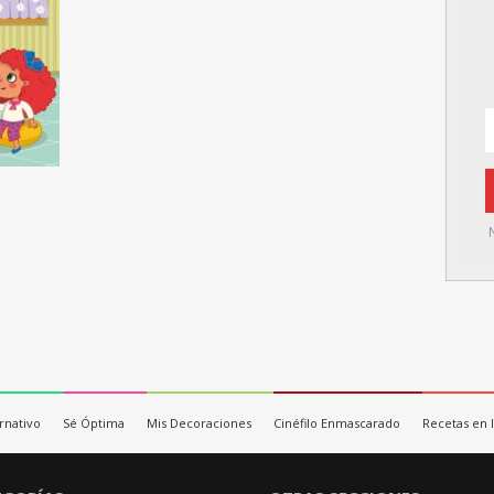
ernativo
Sé Óptima
Mis Decoraciones
Cinéfilo Enmascarado
Recetas en 