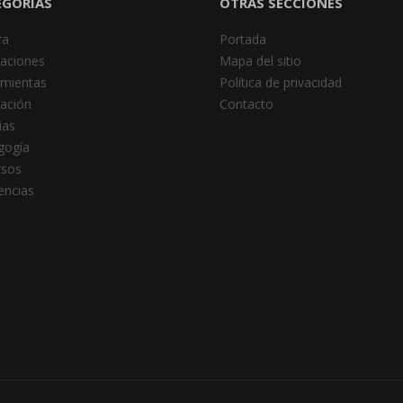
EGORÍAS
OTRAS SECCIONES
ra
Portada
caciones
Mapa del sitio
amientas
Política de privacidad
ación
Contacto
ias
gogía
rsos
encias