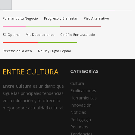
Formando tu Negocio
Progreso y Bienestar
Piso Alternativo
Sé Óptima
Mis Decoraciones
Cinéfilo Enmascarado
Recetas en la web
No Hay Lugar Lejano
ENTRE CULTURA
CATEGORÍAS
Cultura
Entre Cultura
es un diario que
Explicaciones
sigue las principales tendencias
Herramientas
en la educación y te ofrece lo
Innovación
mejor sobre actualidad cultural.
Noticias
Pedagogía
Recursos
Tendencias