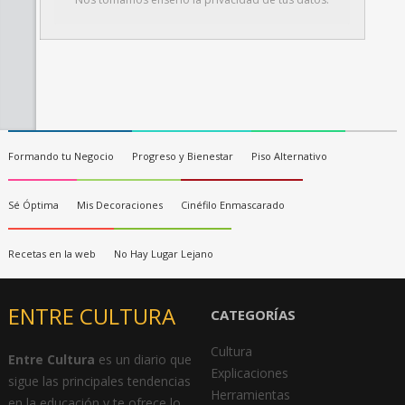
Formando tu Negocio
Progreso y Bienestar
Piso Alternativo
Sé Óptima
Mis Decoraciones
Cinéfilo Enmascarado
Recetas en la web
No Hay Lugar Lejano
ENTRE CULTURA
CATEGORÍAS
Cultura
Entre Cultura
es un diario que
Explicaciones
sigue las principales tendencias
Herramientas
en la educación y te ofrece lo