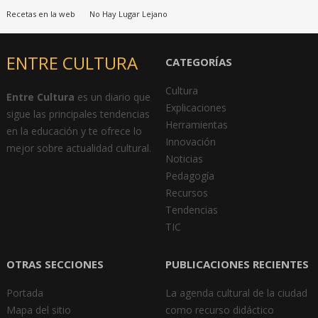
Recetas en la web
No Hay Lugar Lejano
ENTRE CULTURA
CATEGORÍAS
Cultura
Entre Cultura
es un diario que
Explicaciones
sigue las principales tendencias
Herramientas
en la educación y te ofrece lo
Innovación
mejor sobre actualidad cultural.
Noticias
Pedagogía
Recursos
Tendencias
TIC
OTRAS SECCIONES
PUBLICACIONES RECIENTES
Portada
La agenda cultural de la ciudad
Mapa del sitio
como recurso didáctico