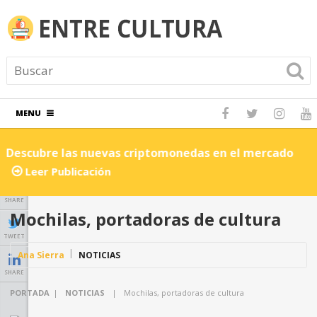
MENU
Descubre las nuevas criptomonedas en el mercado
C
Leer Publicación
SHARE
Mochilas, portadoras de cultura
TWEET
Ana Sierra
NOTICIAS
SHARE
PORTADA
|
NOTICIAS
|
Mochilas, portadoras de cultura