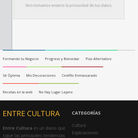
Nos tomamos enserio la privacidad de tus datos.
Formando tu Negocio
Progreso y Bienestar
Piso Alternativo
Sé Óptima
Mis Decoraciones
Cinéfilo Enmascarado
Recetas en la web
No Hay Lugar Lejano
ENTRE CULTURA
CATEGORÍAS
Cultura
Entre Cultura
es un diario que
Explicaciones
sigue las principales tendencias