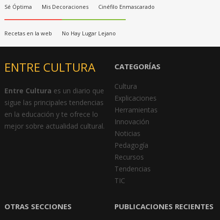
Sé Óptima
Mis Decoraciones
Cinéfilo Enmascarado
Recetas en la web
No Hay Lugar Lejano
ENTRE CULTURA
CATEGORÍAS
Cultura
Entre Cultura
es un diario que
Explicaciones
sigue las principales tendencias
Herramientas
en la educación y te ofrece lo
Innovación
mejor sobre actualidad cultural.
Noticias
Pedagogía
Recursos
Tendencias
TIC
OTRAS SECCIONES
PUBLICACIONES RECIENTES