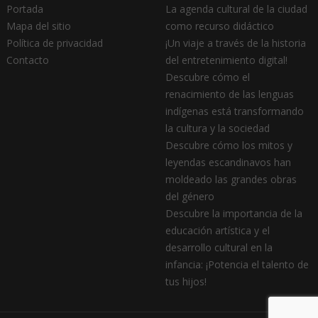
Portada
La agenda cultural de la ciudad
Mapa del sitio
como recurso didáctico
Política de privacidad
¡Un viaje a través de la historia
Contacto
del entretenimiento digital!
Descubre cómo el
renacimiento de las lenguas
indígenas está transformando
la cultura y la sociedad
Descubre cómo los mitos y
leyendas escandinavos han
moldeado las grandes obras
del género
Descubre la importancia de la
educación artística y el
desarrollo cultural en la
infancia: ¡Potencia el talento de
tus hijos!