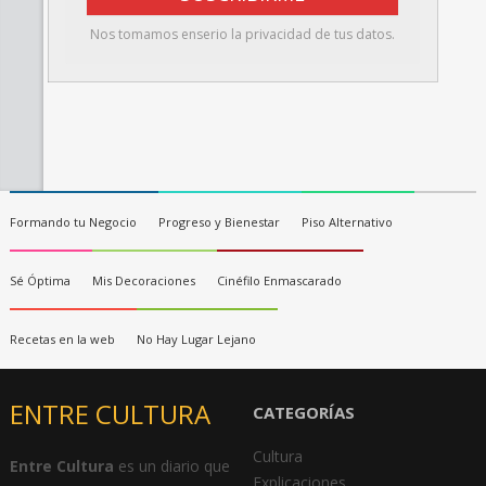
Nos tomamos enserio la privacidad de tus datos.
Formando tu Negocio
Progreso y Bienestar
Piso Alternativo
Sé Óptima
Mis Decoraciones
Cinéfilo Enmascarado
Recetas en la web
No Hay Lugar Lejano
ENTRE CULTURA
CATEGORÍAS
Cultura
Entre Cultura
es un diario que
Explicaciones